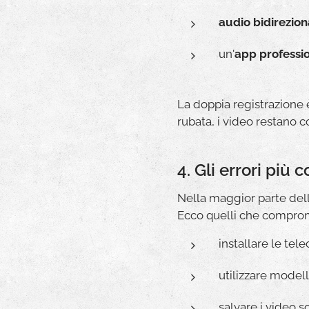
audio bidirezion
un'
app professi
La doppia registrazione 
rubata, i video restano 
4. Gli errori più
Nella maggior parte delle
Ecco quelli che comprome
installare le te
utilizzare modell
salvare i video s