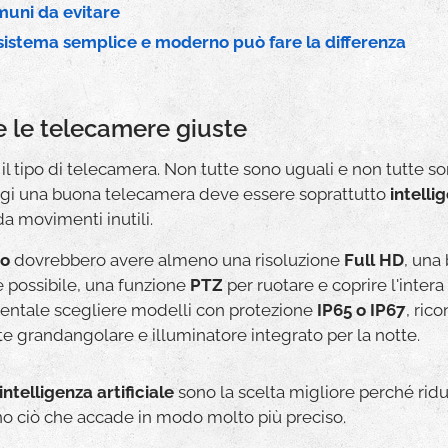
omuni da evitare
 sistema semplice e moderno può fare la differenza
e le telecamere giuste
il tipo di telecamera. Non tutte sono uguali e non tutte s
Oggi una buona telecamera deve essere soprattutto
intelli
da movimenti inutili.
no
dovrebbero avere almeno una risoluzione
Full HD
, una
e possibile, una funzione
PTZ
per ruotare e coprire l'intera
ntale scegliere modelli con protezione
IP65 o IP67
, ric
nte grandangolare e illuminatore integrato per la notte.
intelligenza artificiale
sono la scelta migliore perché rid
ono ciò che accade in modo molto più preciso.