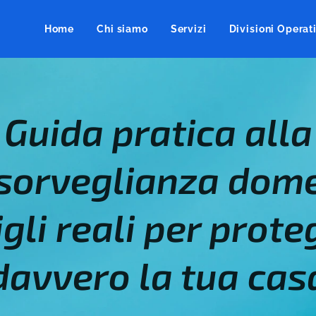
Home
Chi siamo
Servizi
Divisioni Operat
Guida pratica alla
sorveglianza dome
gli reali per prot
davvero la tua cas