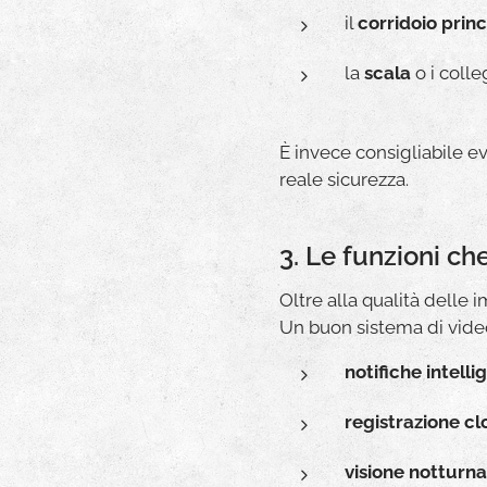
il
corridoio prin
la
scala
o i colle
È invece consigliabile e
reale sicurezza.
3. Le funzioni 
Oltre alla qualità delle 
Un buon sistema di vide
notifiche intelli
registrazione c
visione notturna