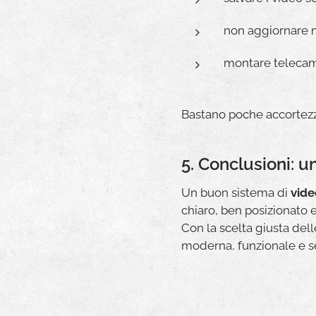
non aggiornare m
montare telecam
Bastano poche accortezze
5. Conclusioni: 
Un buon sistema di
vide
chiaro, ben posizionato 
Con la scelta giusta del
moderna, funzionale e s