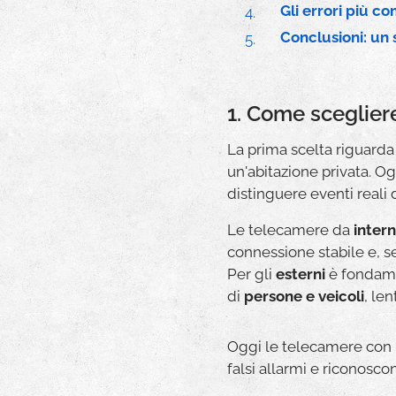
Gli errori più c
Conclusioni: un
1. Come sceglier
La prima scelta riguarda 
un'abitazione privata. 
distinguere eventi reali 
Le telecamere da
inter
connessione stabile e, s
Per gli
esterni
è fondame
di
persone e veicoli
, le
Oggi le telecamere con
falsi allarmi e riconosc