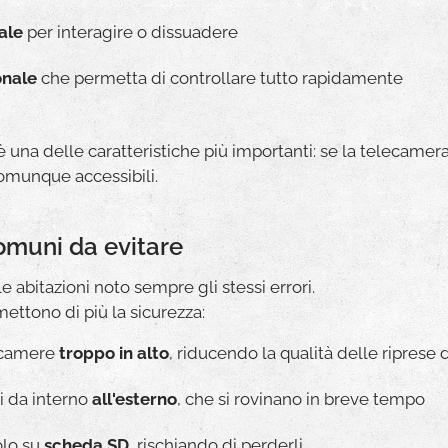
ale
per interagire o dissuadere
onale
che permetta di controllare tutto rapidamente
è una delle caratteristiche più importanti: se la telecame
comunque accessibili.
 comuni da evitare
 abitazioni noto sempre gli stessi errori.
ttono di più la sicurezza:
lecamere
troppo in alto
, riducendo la qualità delle riprese d
i da interno
all'esterno
, che si rovinano in breve tempo
olo su
scheda SD
, rischiando di perderli