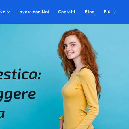
ive
Lavora con Noi
Contatti
Blog
Più
stica:
eggere
a