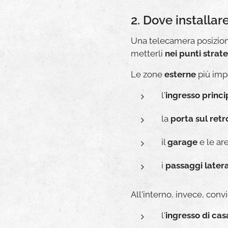
2. Dove installa
Una telecamera posiziona
metterli
nei punti strate
Le zone
esterne
più imp
l'
ingresso princi
la
porta sul retr
il
garage
e le ar
i
passaggi latera
All'interno, invece, con
l'
ingresso di cas