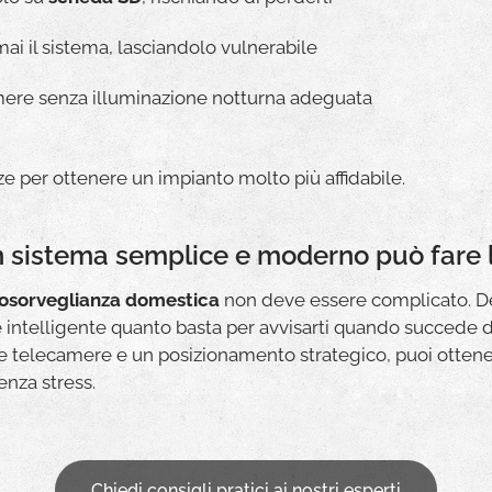
ai il sistema, lasciandolo vulnerabile
ere senza illuminazione notturna adeguata
 per ottenere un impianto molto più affidabile.
un sistema semplice e moderno può fare l
osorveglianza domestica
non deve essere complicato. De
e intelligente quanto basta per avvisarti quando succede 
le telecamere e un posizionamento strategico, puoi otten
enza stress.
Chiedi consigli pratici ai nostri esperti