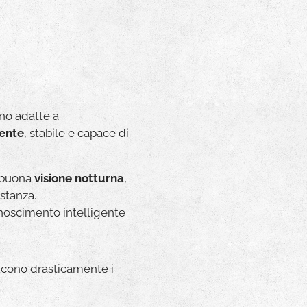
ono adatte a
gente
, stabile e capace di
 buona
visione notturna
,
 stanza.
onoscimento intelligente
ucono drasticamente i